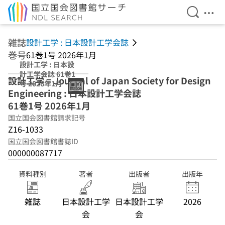
検索を開
メニ
本文へ移動
雑誌
設計工学 : 日本設計工学会誌
巻号
61巻1号 2026年1月
設計工学 : 日本設
計工学会誌 61巻1
設計工学 = Journal of Japan Society for Design
号 2026年1月
Engineering : 日本設計工学会誌
61巻1号 2026年1月
国立国会図書館請求記号
Z16-1033
国立国会図書館書誌ID
000000087717
資料種別
著者
出版者
出版年
雑誌
日本設計工学
日本設計工学
2026
会
会