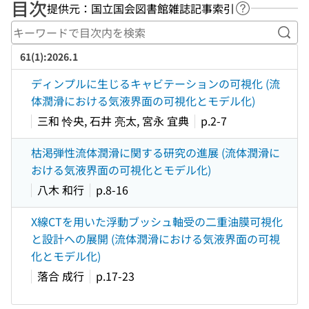
目次
提供元：国立国会図書館雑誌記事索引
ヘルプページ
キー
61(1):2026.1
ディンプルに生じるキャビテーションの可視化 (流
体潤滑における気液界面の可視化とモデル化)
三和 怜央, 石井 亮太, 宮永 宜典
p.2-7
枯渇弾性流体潤滑に関する研究の進展 (流体潤滑に
おける気液界面の可視化とモデル化)
八木 和行
p.8-16
X線CTを用いた浮動ブッシュ軸受の二重油膜可視化
と設計への展開 (流体潤滑における気液界面の可視
化とモデル化)
落合 成行
p.17-23