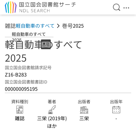
検索を開
メニ
本文へ移動
雑誌
巻号
軽自動車のすべて
2025
軽自動車のすべて
2025
軽自動車のすべて
2025
国立国会図書館請求記号
Z16-B283
国立国会図書館書誌ID
000000095195
資料種別
著者
出版者
出版年
雑誌
三栄 (2019年)
三栄
-
ほか