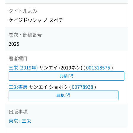
タイトルよみ
ケイジドウシャ ノ スベテ
巻次・部編番号
2025
著者標目
三栄 (2019年)
サンエイ (2019ネン)
(
001318575
)
典拠
三栄書房
サンエイ ショボウ
(
00778938
)
典拠
出版事項
東京 : 三栄