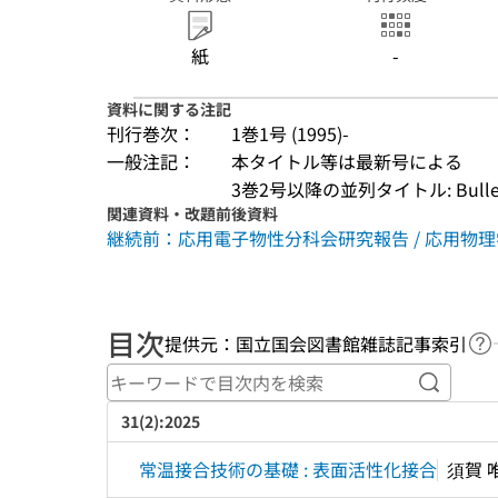
紙
-
資料に関する注記
刊行巻次：
1巻1号 (1995)-
一般注記：
本タイトル等は最新号による
3巻2号以降の並列タイトル: Bulletin of 
関連資料・改題前後資料
継続前：応用電子物性分科会研究報告 / 応用物
目次
提供元：国立国会図書館雑誌記事索引
ヘ
キーワ
31(2):2025
常温接合技術の基礎 : 表面活性化接合
須賀 