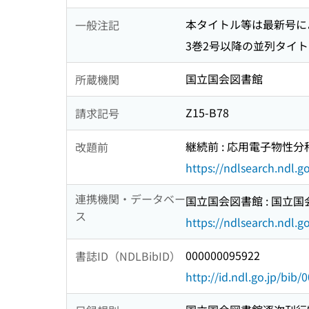
本タイトル等は最新号に
一般注記
3巻2号以降の並列タイトル: Bulle
国立国会図書館
所蔵機関
Z15-B78
請求記号
継続前 : 応用電子物性
改題前
https://ndlsearch.ndl.
連携機関・データベー
国立国会図書館 : 国立
ス
https://ndlsearch.ndl.go
000000095922
書誌ID（NDLBibID）
http://id.ndl.go.jp/bib