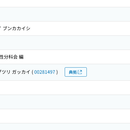
イ ブンカカイシ
性分科会 編
ブツリ ガッカイ
(
00281497
)
典拠