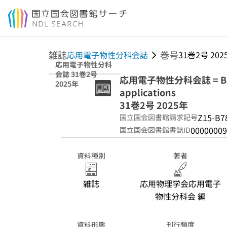
本文へ移動
雑誌
巻号
応用電子物性分科会誌
31巻2号 202
応用電子物性分科
会誌 31巻2号
応用電子物性分科会誌 = Bulleti
2025年
applications
31巻2号 2025年
Z15-B7
国立国会図書館請求記号
00000009
国立国会図書館書誌ID
資料種別
著者
雑誌
応用物理学会応用電子
物性分科会 編
資料形態
刊行頻度