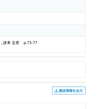
, 諌本 圭史
p.73-77
書誌情報を出力