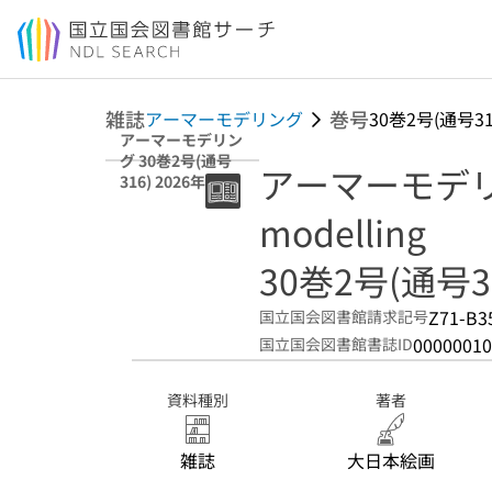
本文へ移動
雑誌
巻号
アーマーモデリング
30巻2号(通号31
アーマーモデリン
グ 30巻2号(通号
アーマーモデリン
316) 2026年2月
modelling
30巻2号(通号31
Z71-B3
国立国会図書館請求記号
00000010
国立国会図書館書誌ID
資料種別
著者
雑誌
大日本絵画