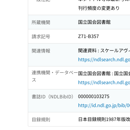
刊行頻度の変更あり
国立国会図書館
所蔵機関
Z71-B357
請求記号
関連資料 : スケールア
関連情報
https://ndlsearch.ndl.
連携機関・データベー
国立国会図書館 : 国立
ス
https://ndlsearch.ndl.go
000000103275
書誌ID（NDLBibID）
http://id.ndl.go.jp/bib
日本目録規則1987年版
目録規則