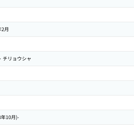
年2月
ト チリョウシャ
98年10月)-