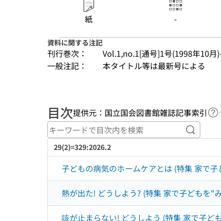
紙
-
資料に関する注記
刊行巻次：
Vol.1,no.1[通号]1号(1998年10月)
一般注記：
本タイトル等は最新号による
目次
提供元：国立国会図書館雑誌記事索引
ヘ
キーワ
29(2)=329:2026.2
子どもの病気のホームケアとは (特集 家で子ど
熱が出た! どうしよう? (特集 家で子どもを"み
咳が止まらない! どうしよう (特集 家で子ども