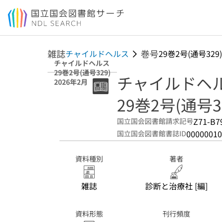
本文へ移動
雑誌
巻号
チャイルドヘルス
29巻2号(通号329)
チャイルドヘルス
29巻2号(通号329)
チャイルドヘ
2026年2月
29巻2号(通号32
Z71-B7
国立国会図書館請求記号
00000010
国立国会図書館書誌ID
資料種別
著者
雑誌
診断と治療社 [編]
資料形態
刊行頻度