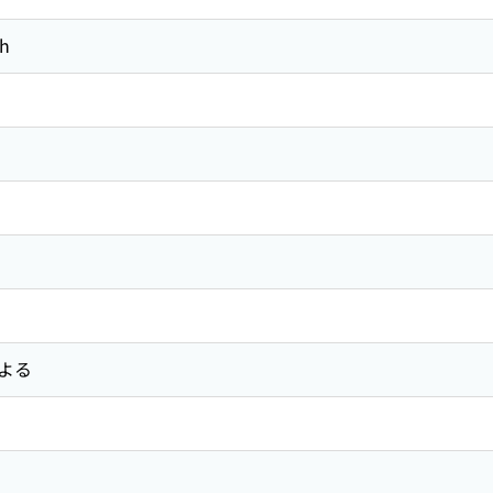
th
よる