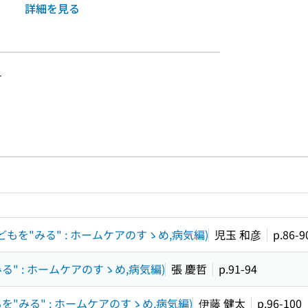
詳細を見る
-
ルプページへのリンク
ードで目次内を検索
もを"みる" : ホームケアのすゝめ,病気編)
児玉 和彦
p.86-9
る" : ホームケアのすゝめ,病気編)
張 慶哲
p.91-94
を"みる" : ホームケアのすゝめ,病気編)
伊藤 健太
p.96-100