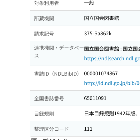
一般
対象利用者
国立国会図書館
所蔵機関
375-Sa862k
請求記号
連携機関・データベー
国立国会図書館 : 国立
ス
https://ndlsearch.ndl.go
000001074867
書誌ID（NDLBibID）
http://id.ndl.go.jp/bib
65011091
全国書誌番号
日本目録規則1942年版、1
目録規則
111
整理区分コード