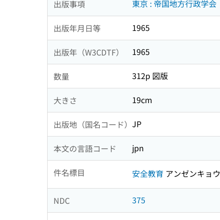
東京 : 帝国地方行政学会
出版事項
1965
出版年月日等
1965
出版年（W3CDTF）
312p 図版
数量
19cm
大きさ
JP
出版地（国名コード）
jpn
本文の言語コード
件名標目
安全教育
アンゼンキョ
375
NDC