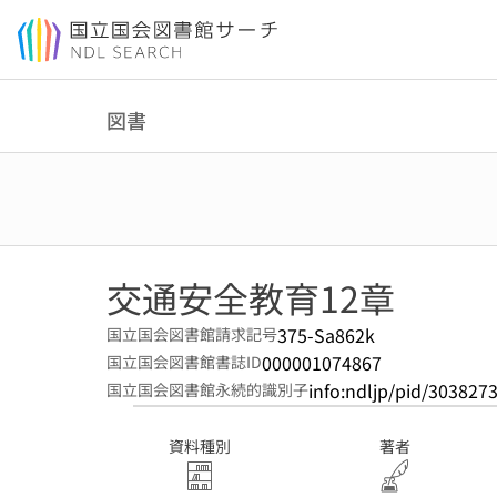
本文へ移動
図書
交通安全教育12章
375-Sa862k
国立国会図書館請求記号
000001074867
国立国会図書館書誌ID
info:ndljp/pid/303827
国立国会図書館永続的識別子
資料種別
著者