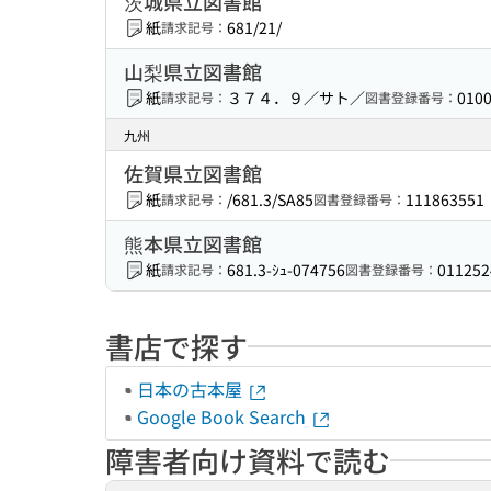
茨城県立図書館
紙
681/21/
請求記号：
山梨県立図書館
紙
３７４．９／サト／
010
請求記号：
図書登録番号：
九州
佐賀県立図書館
紙
/681.3/SA85
111863551
請求記号：
図書登録番号：
熊本県立図書館
紙
681.3-ｼｭ-074756
011252
請求記号：
図書登録番号：
書店で探す
日本の古本屋
Google Book Search
障害者向け資料で読む