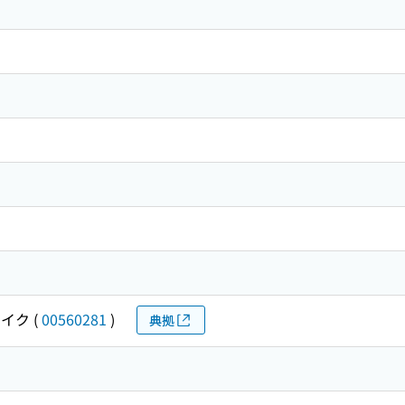
ウイク
(
00560281
)
典拠