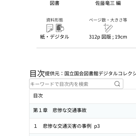
図書
佐藤竜三 編
資料形態
ページ数・大きさ等
紙・デジタル
312p 図版 ; 19cm
目次
提供元：国立国会図書館デジタルコレク
キーワ
目次
第１章 悲惨な交通事故
１ 悲惨な交通災害の事例
p3