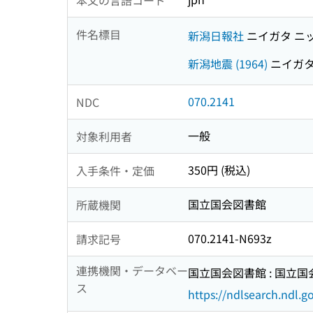
件名標目
新潟日報社
ニイガタ ニ
新潟地震 (1964)
ニイガタジ
070.2141
NDC
一般
対象利用者
350円 (税込)
入手条件・定価
国立国会図書館
所蔵機関
070.2141-N693z
請求記号
連携機関・データベー
国立国会図書館 : 国立
ス
https://ndlsearch.ndl.go