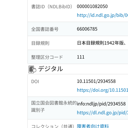
000001082050
書誌ID（NDLBibID）
http://id.ndl.go.jp/bib
66006785
全国書誌番号
日本目録規則1942年版、1
目録規則
111
整理区分コード
デジタル
10.11501/2934558
DOI
https://doi.org/10.115
国立国会図書館永続的
info:ndljp/pid/2934558
識別子
https://dl.ndl.go.jp/pi
障害者向け資料
コレクション（共通）