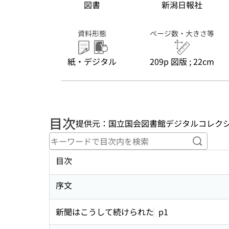
図書
新潟日報社
資料形態
ページ数・大きさ等
紙・デジタル
209p 図版 ; 22cm
目次
提供元：国立国会図書館デジタルコレク
キーワ
目次
序文
新聞はこうして続けられた
p1