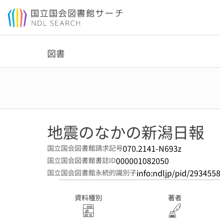
本文へ移動
図書
地震のなかの新潟日報
070.2141-N693z
国立国会図書館請求記号
000001082050
国立国会図書館書誌ID
info:ndljp/pid/293455
国立国会図書館永続的識別子
資料種別
著者