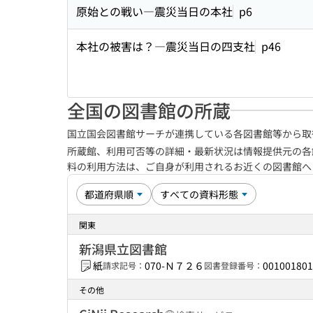
原始との戦い―震災当日の本社
p6
本社の被害は？―震災当日の四支社
p46
全国の図書館の所蔵
国立国会図書館サーチが連携している各図書館等から取
所蔵館、利用可否等の詳細・最新状況は情報提供元の各
料の利用方法は、ご自身が利用されるお近くの図書館
関東
新潟県立図書館
紙
070-Ｎ７２６
001001801
請求記号：
図書登録番号：
その他