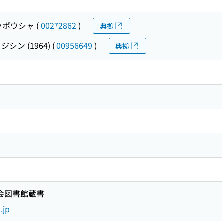
ッポウシャ
(
00272862
)
典拠
シン (1964)
(
00956649
)
典拠
国会図書館蔵書
.jp