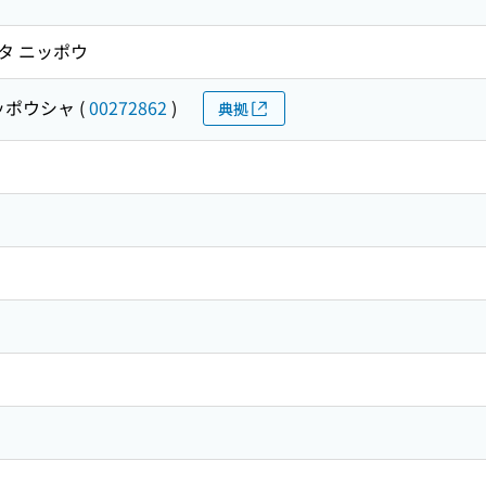
ガタ ニッポウ
ッポウシャ
(
00272862
)
典拠