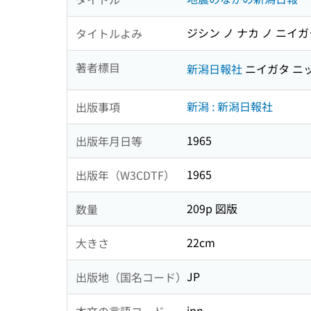
ジシン ノ ナカ ノ ニイ
タイトルよみ
著者標目
新潟日報社
ニイガタ ニ
新潟 : 新潟日報社
出版事項
1965
出版年月日等
1965
出版年（W3CDTF）
209p 図版
数量
22cm
大きさ
JP
出版地（国名コード）
jpn
本文の言語コード