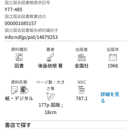
国立国会図書館請求記号
Y77-485
国立国会図書館書誌ID
000001085157
国立国会図書館永続的識別子
info:ndljp/pid/14879253
資料種別
著者
出版者
出版年
図書
後藤楢根 著
金園社
1966
資料形態
ページ数・大き
NDC
さ等
詳細を見
紙・デジタル
787.1
る
177p 図版 ;
18cm
書店で探す