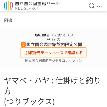
検索を開
メニ
本文へ移動
図書
表紙は所蔵館によって異なることが
ヘルプページへのリンク
あります
国立国会図書館館内限定公開
収録元データベースで確認する
国立国会図書館デジタルコレクション
ヤマベ・ハヤ : 仕掛けと釣り
方
(つりブックス)