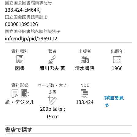
国立国会図書館請求記号
133.424-cM64Kj
国立国会図書館書誌ID
000001095126
国立国会図書館永続的識別子
info:ndljp/pid/2969112
資料種別
著者
出版者
出版年
図書
菊川忠夫 著
清水書院
1966
資料形態
ページ数・大き
NDC
さ等
詳細を見
紙・デジタル
133.424
る
209p 図版 ;
19cm
書店で探す