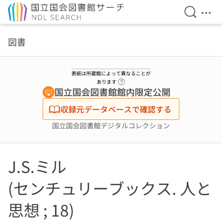
検索を開
メニ
本文へ移動
図書
表紙は所蔵館によって異なることが
ヘルプページへのリンク
あります
国立国会図書館館内限定公開
収録元データベースで確認する
国立国会図書館デジタルコレクション
J.S.ミル
(センチュリーブックス. 人と
思想 ; 18)