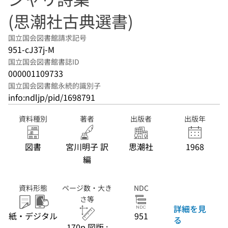
(思潮社古典選書)
国立国会図書館請求記号
951-cJ37j-M
国立国会図書館書誌ID
000001109733
国立国会図書館永続的識別子
info:ndljp/pid/1698791
資料種別
著者
出版者
出版年
図書
宮川明子 訳
思潮社
1968
編
資料形態
ページ数・大き
NDC
さ等
詳細を見
紙・デジタル
951
る
170p 図版 ;