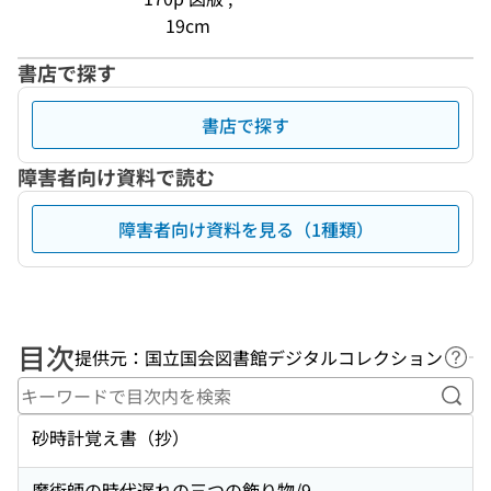
19cm
書店で探す
書店で探す
障害者向け資料で読む
障害者向け資料を見る（1種類）
目次
提供元：国立国会図書館デジタルコレクション
ヘル
キー
砂時計覚え書（抄）
魔術師の時代遅れの三つの飾り物/9