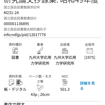
国立国会図書館請求記号
M231-24
国立国会図書館書誌ID
000001136895
国立国会図書館永続的識別子
info:ndljp/pid/12617776
資料種別
著者
出版者
出版年
図書
九州大学応用
九州大学応用
[1975]
力学研究所
力学研究所
資料形態
ページ数・大き
NDC
さ等
詳細を見
る
紙・デジタル
501.3
43p ; 26cm
書店で探す