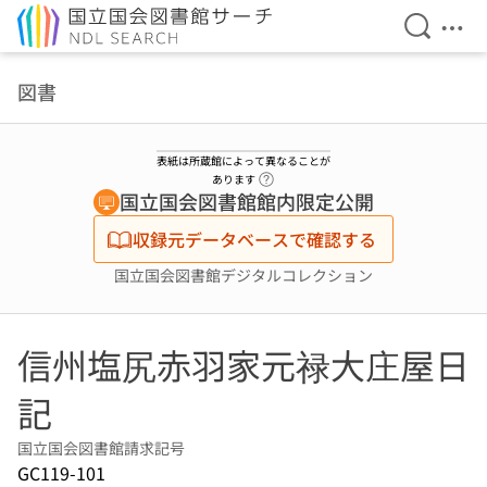
検索を開
メニ
本文へ移動
図書
表紙は所蔵館によって異なることが
ヘルプページへのリンク
あります
国立国会図書館館内限定公開
収録元データベースで確認する
国立国会図書館デジタルコレクション
信州塩尻赤羽家元禄大庄屋日
記
国立国会図書館請求記号
GC119-101