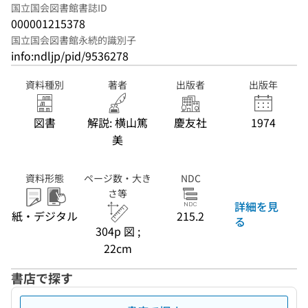
国立国会図書館書誌ID
000001215378
国立国会図書館永続的識別子
info:ndljp/pid/9536278
資料種別
著者
出版者
出版年
図書
解説: 横山篤
慶友社
1974
美
資料形態
ページ数・大き
NDC
さ等
詳細を見
紙・デジタル
215.2
る
304p 図 ;
22cm
書店で探す