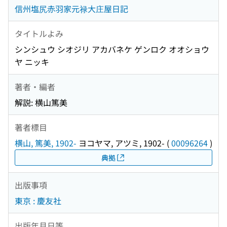
信州塩尻赤羽家元禄大庄屋日記
タイトルよみ
シンシュウ シオジリ アカバネケ ゲンロク オオショウ
ヤ ニッキ
著者・編者
解説: 横山篤美
著者標目
横山, 篤美, 1902-
ヨコヤマ, アツミ, 1902-
(
00096264
)
典拠
出版事項
東京 : 慶友社
出版年月日等