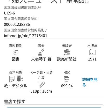
国立国会図書館請求記号
UC9-6
国立国会図書館書誌ID
000001238386
国立国会図書館永続的識別子
info:ndljp/pid/12276401
資料種別
著者
出版者
出版年
図書
来栖琴子 著
読売新聞社
1971
資料形態
ページ数・大き
NDC
さ等
詳細を見
る
紙・デジタル
699.04
318p ; 18cm
書店で探す