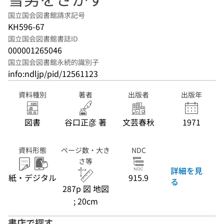
国立国会図書館請求記号
KH596-67
国立国会図書館書誌ID
000001265046
国立国会図書館永続的識別子
info:ndljp/pid/12561123
資料種別
著者
出版者
出版年
図書
谷口正彦 著
文芸春秋
1971
資料形態
ページ数・大き
NDC
さ等
詳細を見
紙・デジタル
915.9
る
287p 図 地図
; 20cm
書店で探す