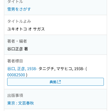
タイトル
雪男をさがす
タイトルよみ
ユキオトコ オ サガス
著者・編者
谷口正彦 著
著者標目
谷口, 正彦, 1938-
タニグチ, マサヒコ, 1938-
(
00082500
)
典拠
出版事項
東京 : 文芸春秋