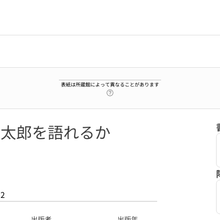
表紙は所蔵館によって異なることがあります
ヘルプページへのリンク
!桃太郎を語れるか
82
出版者
出版年