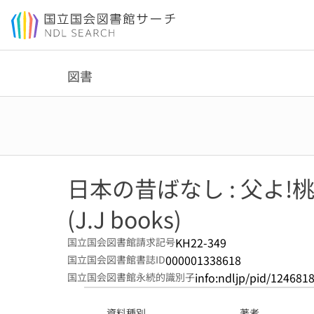
本文へ移動
図書
日本の昔ばなし : 父よ
(J.J books)
KH22-349
国立国会図書館請求記号
000001338618
国立国会図書館書誌ID
info:ndljp/pid/124681
国立国会図書館永続的識別子
資料種別
著者