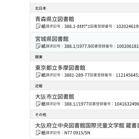
北日本
青森県立図書館
紙
388.1-ｵｵｶﾜ*ｴ
102024619
請求記号：
図書登録番号：
宮城県図書館
紙
388.1/1977.9
100206181
請求記号：
図書登録番号：
関東
東京都立多摩図書館
紙
3881-289-77
112145645
請求記号：
図書登録番号：
近畿
大阪市立図書館
紙
388.1//1977
104163249
請求記号：
図書登録番号：
その他
大阪府立中央図書館国際児童文学館 蔵書
紙
N77 0915/5N
請求記号：