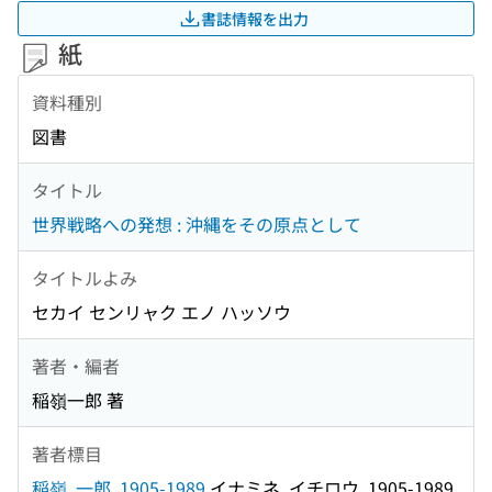
書誌情報を出力
紙
資料種別
図書
タイトル
世界戦略への発想 : 沖縄をその原点として
タイトルよみ
セカイ センリャク エノ ハッソウ
著者・編者
稲嶺一郎 著
著者標目
稲嶺, 一郎, 1905-1989
イナミネ, イチロウ, 1905-1989