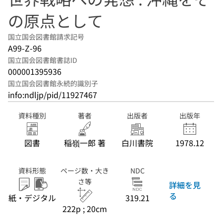
の原点として
国立国会図書館請求記号
A99-Z-96
国立国会図書館書誌ID
000001395936
国立国会図書館永続的識別子
info:ndljp/pid/11927467
資料種別
著者
出版者
出版年
図書
稲嶺一郎 著
白川書院
1978.12
資料形態
ページ数・大き
NDC
さ等
詳細を見
る
紙・デジタル
319.21
222p ; 20cm