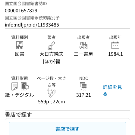
国立国会図書館書誌ID
000001657829
国立国会図書館永続的識別子
info:ndljp/pid/11933485
資料種別
著者
出版者
出版年
図書
大日方純夫
三一書房
1984.1
[ほか]編
資料形態
ページ数・大き
NDC
さ等
詳細を見
る
紙・デジタル
317.21
559p ; 22cm
書店で探す
書店で探す