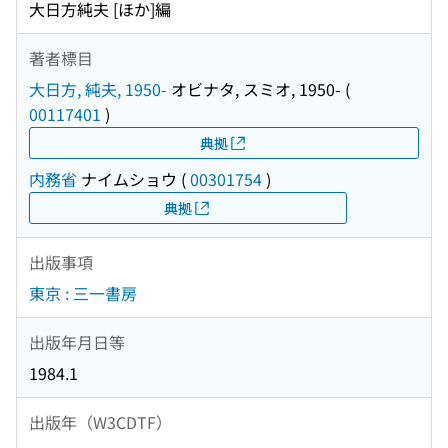
大日方純夫 [ほか]編
著者標目
大日方, 純夫, 1950-
オビナタ, スミオ, 1950-
(
00117401
)
典拠
内務省
ナイムショウ
(
00301754
)
典拠
出版事項
東京 : 三一書房
出版年月日等
1984.1
出版年（W3CDTF）