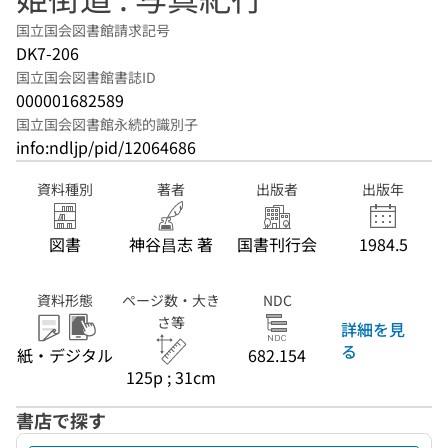
国立国会図書館請求記号
DK7-206
国立国会図書館書誌ID
000001682589
国立国会図書館永続的識別子
info:ndljp/pid/12064686
資料種別
著者
出版者
出版年
図書
神谷昌志 著
国書刊行会
1984.5
資料形態
ページ数・大き
NDC
さ等
詳細を見
る
紙・デジタル
682.154
125p ; 31cm
書店で探す