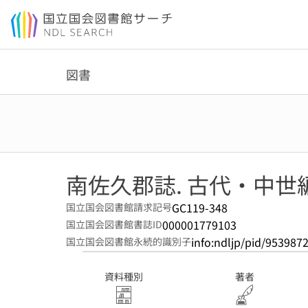
本文へ移動
図書
南佐久郡誌. 古代・中世
GC119-348
国立国会図書館請求記号
000001779103
国立国会図書館書誌ID
info:ndljp/pid/953987
国立国会図書館永続的識別子
資料種別
著者