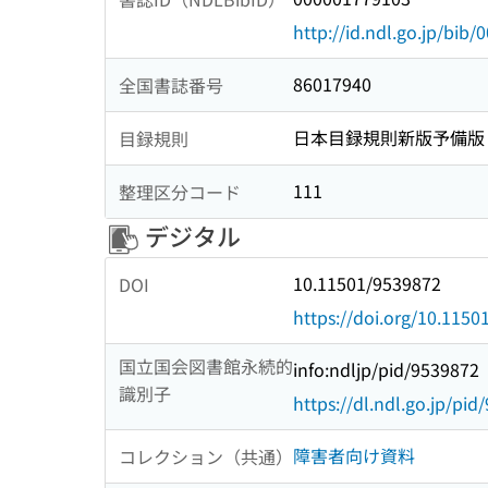
http://id.ndl.go.jp/bib
86017940
全国書誌番号
日本目録規則新版予備版
目録規則
111
整理区分コード
デジタル
10.11501/9539872
DOI
https://doi.org/10.115
国立国会図書館永続的
info:ndljp/pid/9539872
識別子
https://dl.ndl.go.jp/pi
障害者向け資料
コレクション（共通）