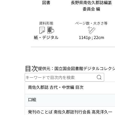
図書
長野県南佐久郡誌編纂
委員会 編
資料形態
ページ数・大きさ等
紙・デジタル
1141p ; 22cm
目次
提供元：国立国会図書館デジタルコレク
キーワ
南佐久郡誌 古代・中世編 目次
口絵
発刊のことば 南佐久郡誌刊行会長 高見澤久一