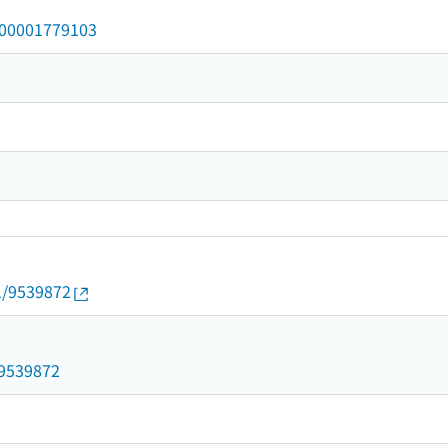
/000001779103
01/9539872
d/9539872