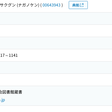
サクグン (ナガノケン)
(
00643943
)
典拠
7～1141
国会図書館蔵書
.jp