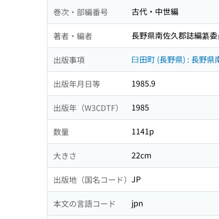
古代・中世編
巻次・部編番号
長野県南佐久郡誌編纂委
著者・編者
臼田町 (長野県) : 長
出版事項
1985.9
出版年月日等
1985
出版年（W3CDTF）
1141p
数量
22cm
大きさ
JP
出版地（国名コード）
jpn
本文の言語コード