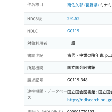
件名標目
南佐久郡 (長野県)
ミナミ
291.52
NDC8版
GC119
NDLC
一般
対象利用者
古代・中世の略年表: p111
書誌注記
国立国会図書館
所蔵機関
GC119-348
請求記号
連携機関・データベー
国立国会図書館 : 国立
ス
https://ndlsearch.ndl.go
000001779103
書誌ID（NDLBibID）