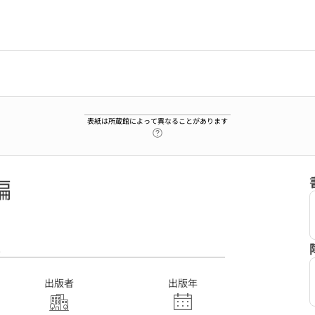
表紙は所蔵館によって異なることがあります
ヘルプページへのリンク
編
2
出版者
出版年