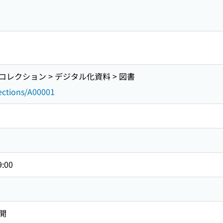
レクション > デジタル化資料 > 図書
lections/A00001
9:00
開