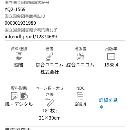
国立国会図書館請求記号
YQ2-1569
国立国会図書館書誌ID
000001931980
国立国会図書館永続的識別子
info:ndljp/pid/12874689
資料種別
著者
出版者
出版年
図書
綜合ユニコム
綜合ユニコム
1988.4
株式会社
資料形態
ページ数・大き
NDC
さ等
詳細を見
紙・デジタル
689.4
る
181枚 ;
21×30cm