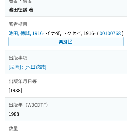
著者・編者
池田徳誠 著
著者標目
池田, 徳誠, 1916-
イケダ, トクセイ, 1916-
(
00100768
)
典拠
出版事項
[尼崎] : [池田徳誠]
出版年月日等
[1988]
出版年（W3CDTF）
1988
数量