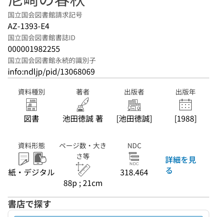
国立国会図書館請求記号
AZ-1393-E4
国立国会図書館書誌ID
000001982255
国立国会図書館永続的識別子
info:ndljp/pid/13068069
資料種別
著者
出版者
出版年
図書
池田徳誠 著
[池田徳誠]
[1988]
資料形態
ページ数・大き
NDC
さ等
詳細を見
る
紙・デジタル
318.464
88p ; 21cm
書店で探す