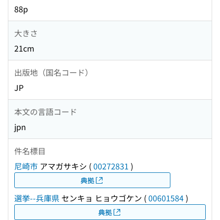
88p
大きさ
21cm
出版地（国名コード）
JP
本文の言語コード
jpn
件名標目
尼崎市
アマガサキシ
(
00272831
)
典拠
選挙--兵庫県
センキョ ヒョウゴケン
(
00601584
)
典拠