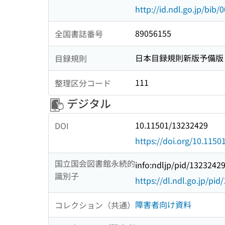
http://id.ndl.go.jp/bib
89056155
全国書誌番号
日本目録規則新版予備版
目録規則
111
整理区分コード
デジタル
10.11501/13232429
DOI
https://doi.org/10.115
国立国会図書館永続的
info:ndljp/pid/1323242
識別子
https://dl.ndl.go.jp/pi
障害者向け資料
コレクション（共通）