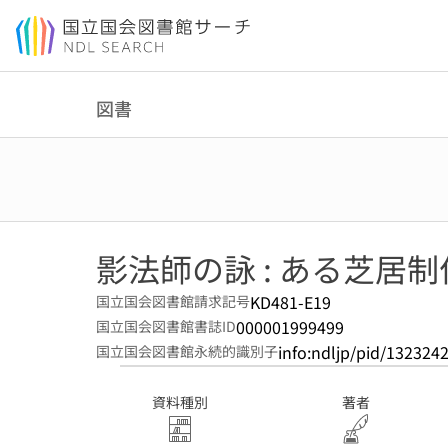
本文へ移動
図書
影法師の詠 : ある芝居
KD481-E19
国立国会図書館請求記号
000001999499
国立国会図書館書誌ID
info:ndljp/pid/132324
国立国会図書館永続的識別子
資料種別
著者