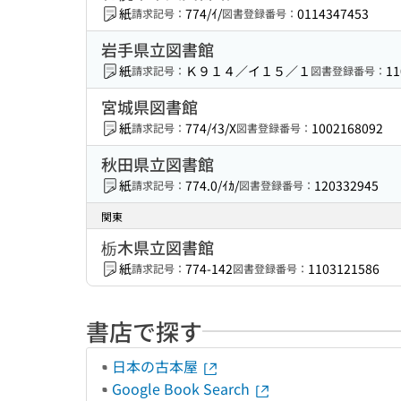
紙
774/ｲ/
0114347453
請求記号：
図書登録番号：
岩手県立図書館
紙
Ｋ９１４／イ１５／１
11
請求記号：
図書登録番号：
宮城県図書館
紙
774/ｲ3/X
1002168092
請求記号：
図書登録番号：
秋田県立図書館
紙
774.0/ｲｶ/
120332945
請求記号：
図書登録番号：
関東
栃木県立図書館
紙
774-142
1103121586
請求記号：
図書登録番号：
書店で探す
日本の古本屋
Google Book Search