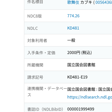
件名標目
歌舞伎
カブキ
(
0056436
774.26
NDC8版
KD481
NDLC
一般
対象利用者
2000円 (税込)
入手条件・定価
国立国会図書館
所蔵機関
KD481-E19
請求記号
連携機関・データベー
国立国会図書館 : 国立
ス
https://ndlsearch.ndl.go
000001999499
書誌ID（NDLBibID）