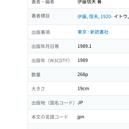
伊藤信夫 著
著者・編者
著者標目
伊藤, 信夫, 1920-
イトウ, 
東京 : 新読書社
出版事項
1989.1
出版年月日等
1989
出版年（W3CDTF）
268p
数量
19cm
大きさ
JP
出版地（国名コード）
jpn
本文の言語コード