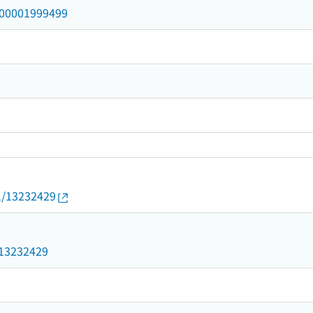
/000001999499
01/13232429
9
d/13232429