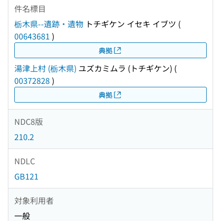
件名標目
栃木県--遺跡・遺物
トチギケン イセキ イブツ
(
00643681
)
典拠
湯津上村 (栃木県)
ユズカミムラ (トチギケン)
(
00372828
)
典拠
NDC8版
210.2
NDLC
GB121
対象利用者
一般