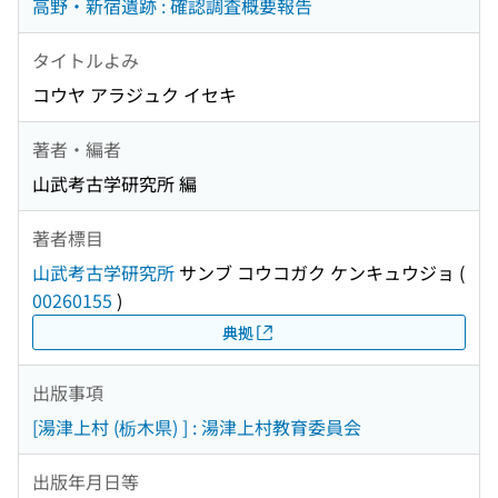
高野・新宿遺跡 : 確認調査概要報告
タイトルよみ
コウヤ アラジュク イセキ
著者・編者
山武考古学研究所 編
著者標目
山武考古学研究所
サンブ コウコガク ケンキュウジョ
(
00260155
)
典拠
出版事項
[湯津上村 (栃木県) ] : 湯津上村教育委員会
出版年月日等