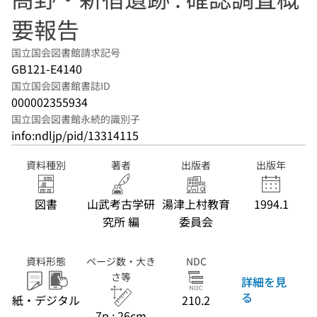
要報告
国立国会図書館請求記号
GB121-E4140
国立国会図書館書誌ID
000002355934
国立国会図書館永続的識別子
info:ndljp/pid/13314115
資料種別
著者
出版者
出版年
図書
山武考古学研
湯津上村教育
1994.1
究所 編
委員会
資料形態
ページ数・大き
NDC
さ等
詳細を見
る
紙・デジタル
210.2
7p ; 26cm