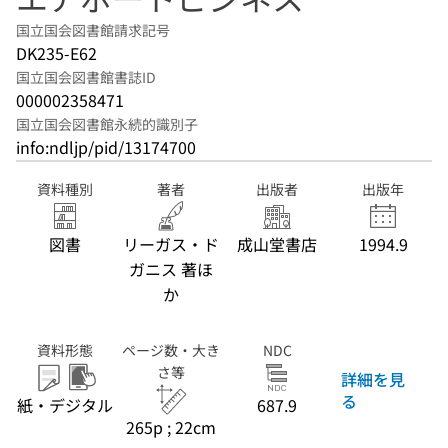
国立国会図書館請求記号
DK235-E62
国立国会図書館書誌ID
000002358471
国立国会図書館永続的識別子
info:ndljp/pid/13174700
資料種別
著者
出版者
出版年
図書
リーガス・ド
成山堂書店
1994.9
ガニス 著ほ
か
資料形態
ページ数・大き
NDC
さ等
詳細を見
る
紙・デジタル
687.9
265p ; 22cm