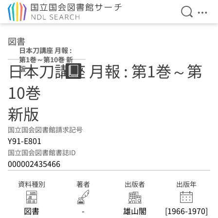
検索を開
メニ
本文へ移動
図書
日本刀講座 月報 :
第1巻～第10巻 新
日本刀講座 月報 : 第1巻～第
版
10巻
新版
国立国会図書館請求記号
Y91-E801
国立国会図書館書誌ID
000002435466
資料種別
著者
出版者
出版年
図書
-
雄山閣
[1966-1970]