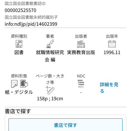
国立国会図書館書誌ID
000002525570
国立国会図書館永続的識別子
info:ndljp/pid/14602399
資料種別
著者
出版者
出版年
図書
就職情報研究
実務教育出版
1996.11
会 編
資料形態
ページ数・大き
NDC
さ等
詳細を見
る
紙・デジタル
-
158p ; 19cm
書店で探す
書店で探す