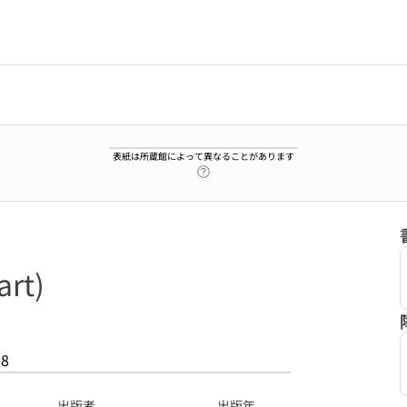
表紙は所蔵館によって異なることがあります
ヘルプページへのリンク
rt)
18
出版者
出版年