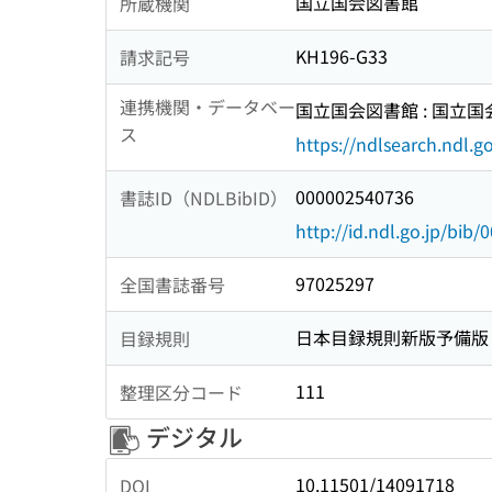
国立国会図書館
所蔵機関
KH196-G33
請求記号
連携機関・データベー
国立国会図書館 : 国立
ス
https://ndlsearch.ndl.go
000002540736
書誌ID（NDLBibID）
http://id.ndl.go.jp/bib
97025297
全国書誌番号
日本目録規則新版予備版
目録規則
111
整理区分コード
デジタル
10.11501/14091718
DOI