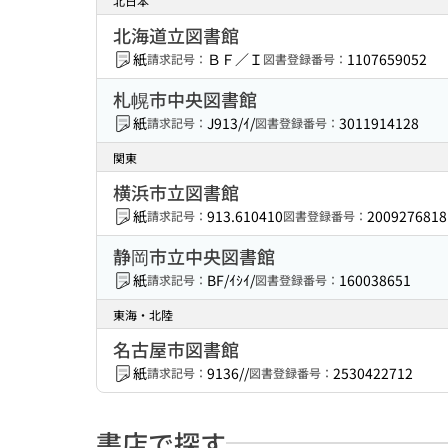
北日本
北海道立図書館
紙
ＢＦ／Ｉ
1107659052
請求記号：
図書登録番号：
札幌市中央図書館
紙
J913/ｲ/
3011914128
請求記号：
図書登録番号：
関東
横浜市立図書館
紙
913.610410
2009276818
請求記号：
図書登録番号：
静岡市立中央図書館
紙
BF/ｲｼｲ/
160038651
請求記号：
図書登録番号：
東海・北陸
名古屋市図書館
紙
9136//
2530422712
請求記号：
図書登録番号：
書店で探す