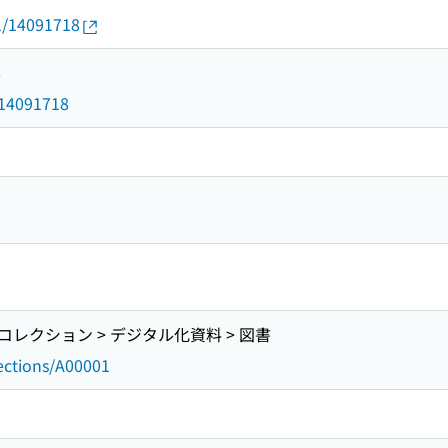
01/14091718
8
d/14091718
レクション > デジタル化資料 > 図書
lections/A00001