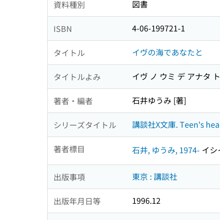
図書
資料種別
4-06-199721-1
ISBN
イヴの海であなたと
タイトル
イヴ ノ ウミ デ アナタ 
タイトルよみ
石井ゆうみ [著]
著者・編者
講談社X文庫. Teen's hea
シリーズタイトル
著者標目
石井, ゆうみ, 1974-
イシイ
東京 : 講談社
出版事項
1996.12
出版年月日等