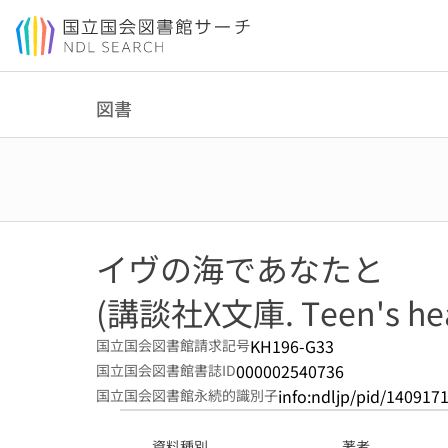
本文へ移動
図書
イヴの海であなたと
(講談社X文庫. Teen's hea
KH196-G33
国立国会図書館請求記号
000002540736
国立国会図書館書誌ID
info:ndljp/pid/140917
国立国会図書館永続的識別子
資料種別
著者