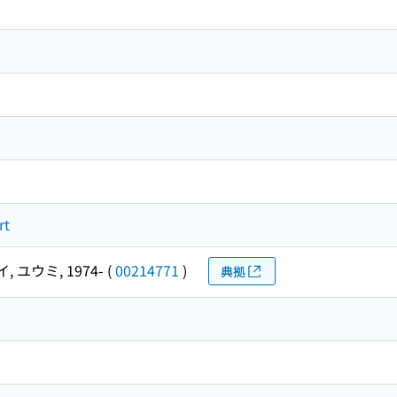
ト
rt
, ユウミ, 1974-
(
00214771
)
典拠