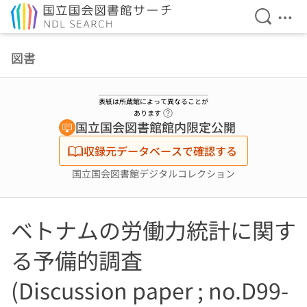
検索を開
メニ
本文へ移動
図書
表紙は所蔵館によって異なることが
ヘルプページへのリンク
あります
国立国会図書館館内限定公開
収録元データベースで確認する
国立国会図書館デジタルコレクション
ベトナムの労働力統計に関す
る予備的調査
(Discussion paper ; no.D99-