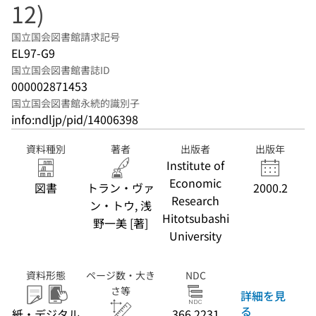
12)
国立国会図書館請求記号
EL97-G9
国立国会図書館書誌ID
000002871453
国立国会図書館永続的識別子
info:ndljp/pid/14006398
資料種別
著者
出版者
出版年
Institute of
Economic
図書
トラン・ヴァ
2000.2
Research
ン・トウ, 浅
Hitotsubashi
野一美 [著]
University
資料形態
ページ数・大き
NDC
さ等
詳細を見
る
紙・デジタル
366.2231