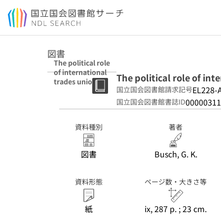
本文へ移動
図書
The political role
of international
The political role of in
trades unions /
EL228-
国立国会図書館請求記号
Gary K. Busch.
00000311
国立国会図書館書誌ID
資料種別
著者
図書
Busch, G. K.
資料形態
ページ数・大きさ等
紙
ix, 287 p. ; 23 cm.