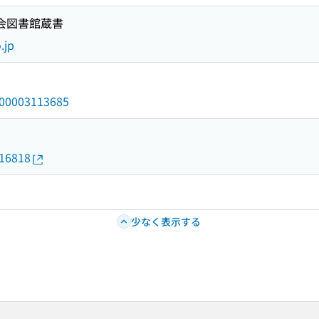
国会図書館蔵書
.jp
/000003113685
016818
少なく表示する