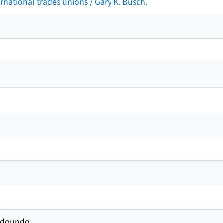
ternational trades unions / Gary K. Busch.
odoundo.