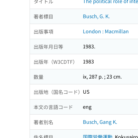
The political role of in
タイトル
Busch, G. K.
著者標目
London : Macmillan
出版事項
1983.
出版年月日等
1983
出版年（W3CDTF）
ix, 287 p. ; 23 cm.
数量
US
出版地（国名コード）
eng
本文の言語コード
Busch, Gang K.
著者別名
国際労働運動.
Kokusair
件名標目