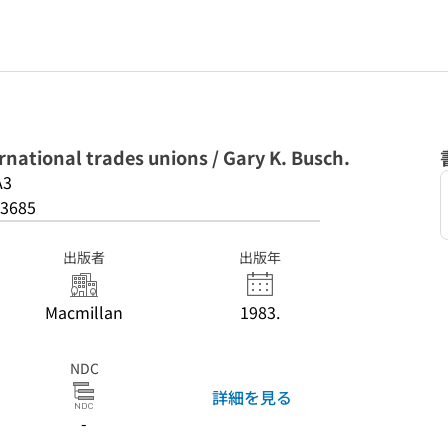
ternational trades unions / Gary K. Busch.
A3
3685
出版者
出版年
Macmillan
1983.
NDC
詳細を見る
-