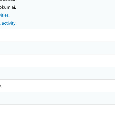
kumiai.
ities.
 activity.
.