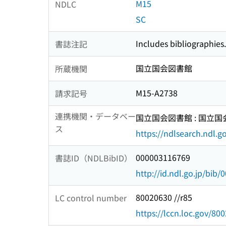
M15
NDLC
SC
Includes bibliographies.
書誌注記
国立国会図書館
所蔵機関
M15-A2738
請求記号
連携機関・データベー
国立国会図書館 : 国立
ス
https://ndlsearch.ndl.go
000003116769
書誌ID（NDLBibID）
http://id.ndl.go.jp/bib
80020630 //r85
LC control number
https://lccn.loc.gov/80