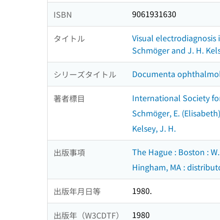
9061931630
ISBN
Visual electrodiagnosis 
タイトル
Schmöger and J. H. Kels
Documenta ophthalmologi
シリーズタイトル
International Society fo
著者標目
Schmöger, E. (Elisabeth
Kelsey, J. H.
The Hague : Boston : W
出版事項
Hingham, MA : distribut
1980.
出版年月日等
1980
出版年（W3CDTF）