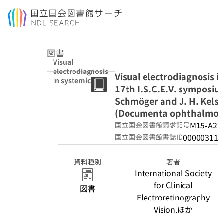
本文へ移動
図書
Visual
electrodiagnosis
Visual electrodiagnosis 
in systemic
17th I.S.C.E.V. symposiu
diseases :
proceedings of
Schmöger and J. H. Kels
the 17th
(Documenta ophthalmolog
I.S.C.E.V.
M15-A2
国立国会図書館請求記号
symposium,
Erfurt, June 5-
00000311
国立国会図書館書誌ID
10, 1979 / edited
by E. Schmöger
資料種別
著者
and J. H. Kelsey.
International Society
(Documenta
ophthalmologic
for Clinical
図書
a : Proceedings
Electroretinography
series ; v. 23)
Vision.ほか