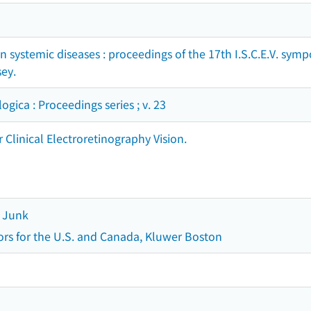
in systemic diseases : proceedings of the 17th I.S.C.E.V. symp
ey.
ca : Proceedings series ; v. 23
r Clinical Electroretinography Vision.
)
. Junk
ors for the U.S. and Canada, Kluwer Boston