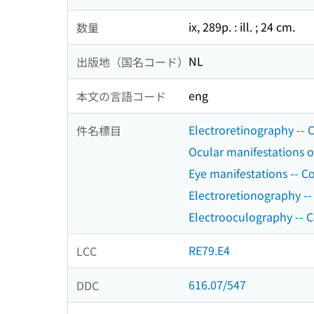
ix, 289p. : ill. ; 24 cm.
数量
NL
出版地（国名コード）
eng
本文の言語コード
Electroretinography -- 
件名標目
Ocular manifestations o
Eye manifestations -- C
Electroretionography --
Electrooculography -- C
RE79.E4
LCC
616.07/547
DDC