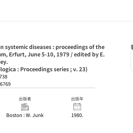
in systemic diseases : proceedings of the
m, Erfurt, June 5-10, 1979 / edited by E.
ey.
ica : Proceedings series ; v. 23)
738
6769
出版者
出版年
Boston : W. Junk
1980.