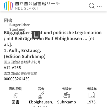
検索を開
メニ
本文へ移動
図書
Bürgerlicher
Staat und
Bürgerlicher Staat und politische Legitimation
politische
/ mit Beiträgen von Rolf Ebbighausen ... [et
Legitimation /
mit Beiträgen
al.].
von Rolf
1. Aufl., Erstausg.
Ebbighausen ...
(Edition Suhrkamp)
[et al.]. 1. Aufl.,
Erstausg.
国立国会図書館請求記号
(Edition
A12-A266
Suhrkamp)
国立国会図書館書誌ID
000003261439
資料種別
著者
出版者
出版年
図書
Ebbighausen,
Suhrkamp
1976.