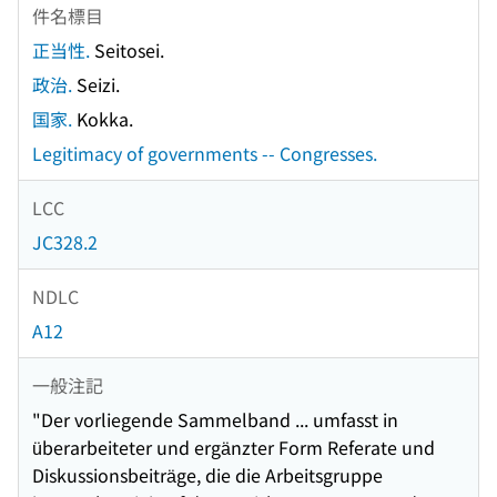
件名標目
正当性.
Seitosei.
政治.
Seizi.
国家.
Kokka.
Legitimacy of governments -- Congresses.
LCC
JC328.2
NDLC
A12
一般注記
"Der vorliegende Sammelband ... umfasst in
überarbeiteter und ergänzter Form Referate und
Diskussionsbeiträge, die die Arbeitsgruppe