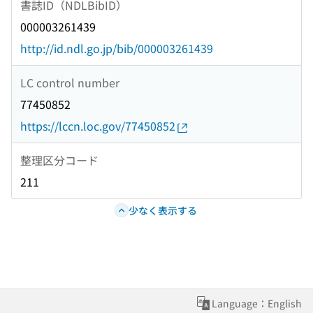
書誌ID（NDLBibID）
000003261439
http://id.ndl.go.jp/bib/000003261439
LC control number
77450852
https://lccn.loc.gov/77450852
整理区分コード
211
少なく表示する
Language：English