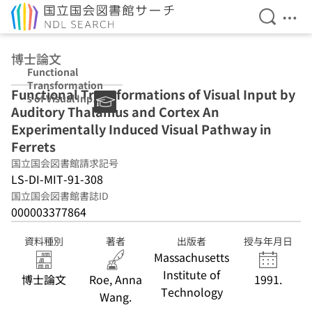
検索を開
メニ
本文へ移動
博士論文
Functional
Transformation
Functional Transformations of Visual Input by
s of Visual Input
Auditory Thalamus and Cortex An
by Auditory
Thalamus and
Experimentally Induced Visual Pathway in
Cortex An
Ferrets
Experimentally
国立国会図書館請求記号
Induced Visual
Pathway in
LS-DI-MIT-91-308
Ferrets
国立国会図書館書誌ID
000003377864
資料種別
著者
出版者
授与年月日
Massachusetts
Institute of
博士論文
Roe, Anna
1991.
Technology
Wang.