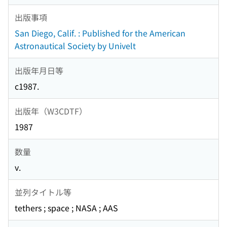
出版事項
San Diego, Calif. : Published for the American
Astronautical Society by Univelt
出版年月日等
c1987.
出版年（W3CDTF）
1987
数量
v.
並列タイトル等
tethers ; space ; NASA ; AAS