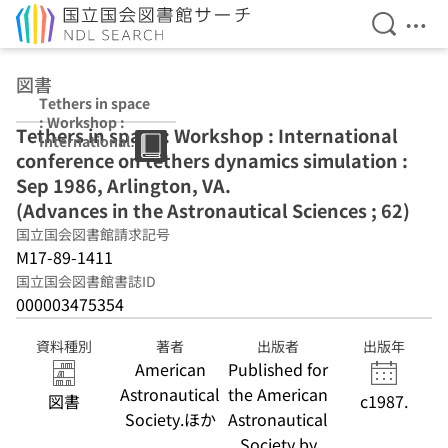
検索を開
メニ
本文へ移動
図書
Tethers in space
: Workshop :
Tethers in space : Workshop : International
International
conference on tethers dynamics simulation :
conference on
tethers
Sep 1986, Arlington, VA.
dynamics
(Advances in the Astronautical Sciences ; 62)
simulation : Sep
国立国会図書館請求記号
1986, Arlington,
VA. (Advances in
M17-89-1411
the
国立国会図書館書誌ID
Astronautical
000003475354
Sciences ; 62)
資料種別
著者
出版者
出版年
American
Published for
Astronautical
the American
図書
c1987.
Society.ほか
Astronautical
Society by