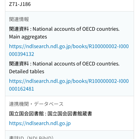
Z71-J186
関連情報
関連資料 : National accounts of OECD countries.
Main aggregates
https://ndlsearch.ndl.go.jp/books/R100000002-I000
000394132
関連資料 : National accounts of OECD countries.
Detailed tables
https://ndlsearch.ndl.go.jp/books/R100000002-I000
000162481
連携機関・データベース
国立国会図書館 : 国立国会図書館蔵書
https://ndlsearch.ndl.go.jp
書誌ID（NDLBibID）