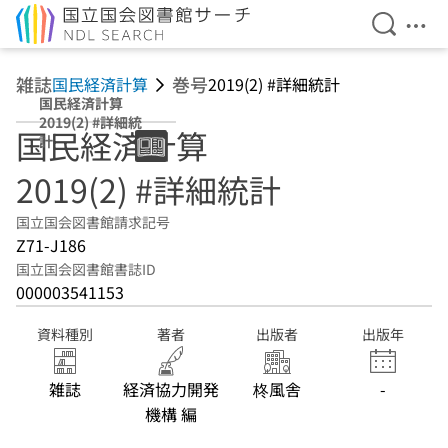
検索を開
メニ
本文へ移動
雑誌
巻号
国民経済計算
2019(2) #詳細統計
国民経済計算
2019(2) #詳細統
国民経済計算
計
2019(2) #詳細統計
国立国会図書館請求記号
Z71-J186
国立国会図書館書誌ID
000003541153
資料種別
著者
出版者
出版年
雑誌
経済協力開発
柊風舎
-
機構 編