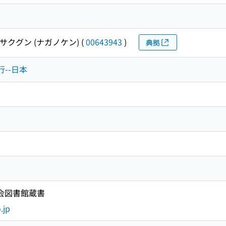
サクグン (ナガノケン)
(
00643943
)
典拠
行--日本
国会図書館蔵書
.jp