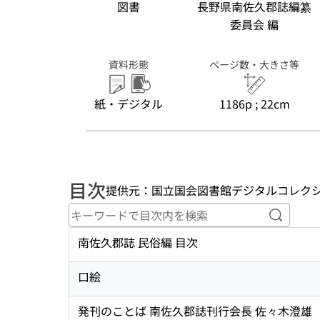
図書
長野県南佐久郡誌編纂
委員会 編
資料形態
ページ数・大きさ等
紙・デジタル
1186p ; 22cm
目次
提供元：国立国会図書館デジタルコレク
キーワ
南佐久郡誌 民俗編 目次
口絵
発刊のことば 南佐久郡誌刊行会長 佐々木澄雄