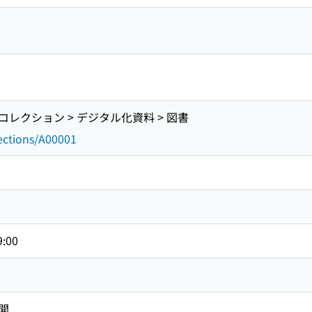
レクション > デジタル化資料 > 図書
lections/A00001
9:00
開