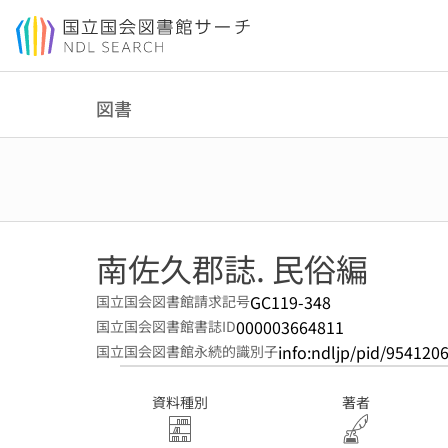
本文へ移動
図書
南佐久郡誌. 民俗編
GC119-348
国立国会図書館請求記号
000003664811
国立国会図書館書誌ID
info:ndljp/pid/954120
国立国会図書館永続的識別子
資料種別
著者