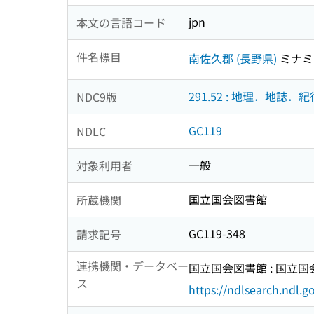
jpn
本文の言語コード
件名標目
南佐久郡 (長野県)
ミナミ
291.52 : 地理．地誌．紀
NDC9版
GC119
NDLC
一般
対象利用者
国立国会図書館
所蔵機関
GC119-348
請求記号
連携機関・データベー
国立国会図書館 : 国立
ス
https://ndlsearch.ndl.go