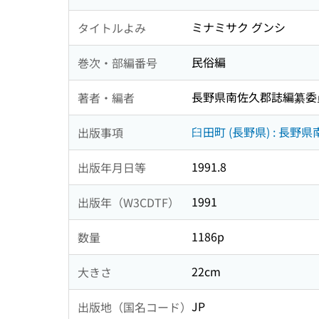
ミナミサク グンシ
タイトルよみ
民俗編
巻次・部編番号
長野県南佐久郡誌編纂委
著者・編者
臼田町 (長野県) : 長
出版事項
1991.8
出版年月日等
1991
出版年（W3CDTF）
1186p
数量
22cm
大きさ
JP
出版地（国名コード）