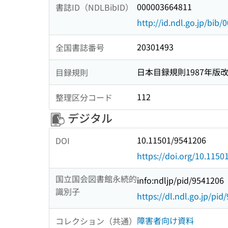
000003664811
書誌ID（NDLBibID）
http://id.ndl.go.jp/bib
20301493
全国書誌番号
日本目録規則1987年版
目録規則
112
整理区分コード
デジタル
10.11501/9541206
DOI
https://doi.org/10.115
国立国会図書館永続的
info:ndljp/pid/9541206
識別子
https://dl.ndl.go.jp/pi
障害者向け資料
コレクション（共通）