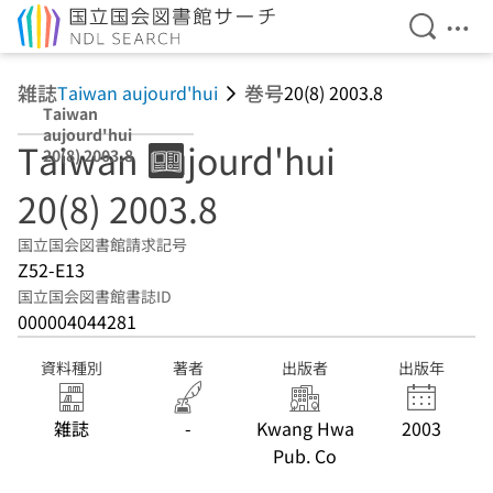
検索を開
メニ
本文へ移動
雑誌
巻号
Taiwan aujourd'hui
20(8) 2003.8
Taiwan
aujourd'hui
Taiwan aujourd'hui
20(8) 2003.8
20(8) 2003.8
国立国会図書館請求記号
Z52-E13
国立国会図書館書誌ID
000004044281
資料種別
著者
出版者
出版年
雑誌
-
Kwang Hwa
2003
Pub. Co