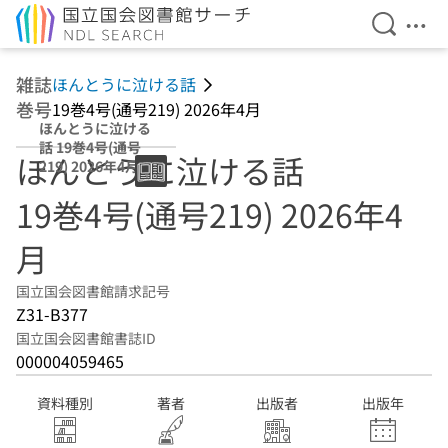
検索を開
メニ
本文へ移動
雑誌
ほんとうに泣ける話
巻号
19巻4号(通号219) 2026年4月
ほんとうに泣ける
話 19巻4号(通号
ほんとうに泣ける話
219) 2026年4月
19巻4号(通号219) 2026年4
月
国立国会図書館請求記号
Z31-B377
国立国会図書館書誌ID
000004059465
資料種別
著者
出版者
出版年