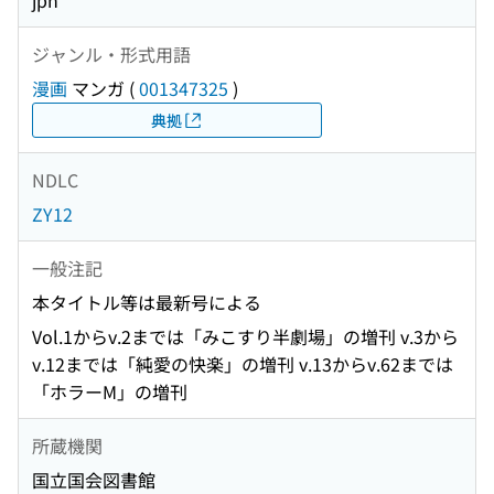
jpn
ジャンル・形式用語
漫画
マンガ
(
001347325
)
典拠
NDLC
ZY12
一般注記
本タイトル等は最新号による
Vol.1からv.2までは「みこすり半劇場」の増刊 v.3から
v.12までは「純愛の快楽」の増刊 v.13からv.62までは
「ホラーM」の増刊
所蔵機関
国立国会図書館