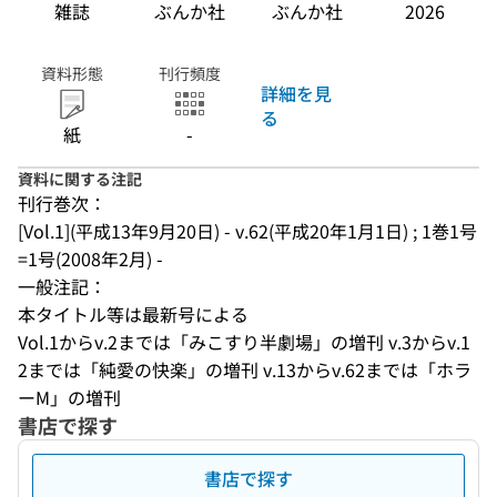
雑誌
ぶんか社
ぶんか社
2026
資料形態
刊行頻度
詳細を見
る
紙
-
資料に関する注記
刊行巻次：
[Vol.1](平成13年9月20日) - v.62(平成20年1月1日) ; 1巻1号
=1号(2008年2月) -
一般注記：
本タイトル等は最新号による
Vol.1からv.2までは「みこすり半劇場」の増刊 v.3からv.1
2までは「純愛の快楽」の増刊 v.13からv.62までは「ホラ
ーM」の増刊
書店で探す
書店で探す