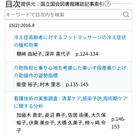
目次
提供元：国立国会図書館雑誌記事索引
ヘルプページ
キー
15(2):2016.8
冷え症高齢者に対するフットマッサージの冷え症状
の緩和効果
棚﨑 由紀子, 深井 喜代子
p.124-134
介助負担と乗り心地を考慮した車いす段差乗り上げ
介助操作の姿勢指標
能登 裕子, 村木 里志
p.135-145
看護技術の実態調査 : 清潔ケア,感染予防,周術期ケア
に関する分析
加藤木 真史, 菱沼 典子, 佐居 由美, 大久保
p.146-
暢子, 伊東 美奈子, 大橋 久美子, 蜂ヶ崎 令
153
子