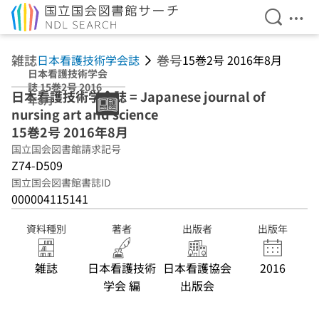
検索を開
メニ
本文へ移動
雑誌
巻号
日本看護技術学会誌
15巻2号 2016年8月
日本看護技術学会
誌 15巻2号 2016
日本看護技術学会誌 = Japanese journal of
年8月
nursing art and science
15巻2号 2016年8月
国立国会図書館請求記号
Z74-D509
国立国会図書館書誌ID
000004115141
資料種別
著者
出版者
出版年
雑誌
日本看護技術
日本看護協会
2016
学会 編
出版会