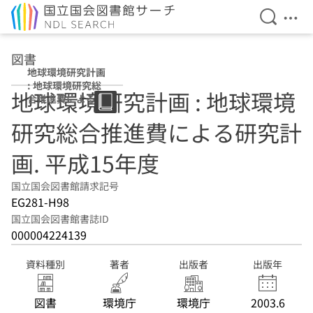
検索を開
メニ
本文へ移動
図書
地球環境研究計画
: 地球環境研究総
地球環境研究計画 : 地球環境
合推進費による研
究計画 平成15年
研究総合推進費による研究計
度
画. 平成15年度
国立国会図書館請求記号
EG281-H98
国立国会図書館書誌ID
000004224139
資料種別
著者
出版者
出版年
図書
環境庁
環境庁
2003.6