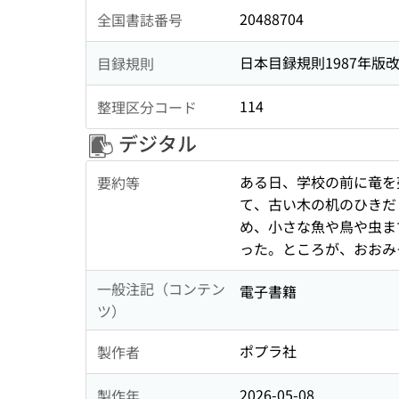
20488704
全国書誌番号
日本目録規則1987年版
目録規則
114
整理区分コード
デジタル
ある日、学校の前に竜を
要約等
て、古い木の机のひきだ
め、小さな魚や鳥や虫ま
った。ところが、おおみ
一般注記（コンテン
電子書籍
ツ）
ポプラ社
製作者
2026-05-08
製作年