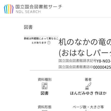
本文へ移動
図書
机のなかの竜
表紙は所蔵館によって異なるこ
ヘルプページへのリンク
とがあります
(おはなしパーク 
Y8-N03
国立国会図書館請求記号
00000425
国立国会図書館書誌ID
資料種別
著者
図書
ほんだみゆき 作ほか
資料形態
ページ数・大きさ等