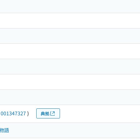
(
001347327
)
典拠
．物語