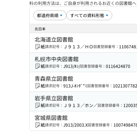
料の利用方法は、ご自身が利用されるお近くの図書館
北日本
北海道立図書館
紙
Ｊ９１３／ＨＯ
1106748
請求記号：
図書登録番号：
札幌市中央図書館
紙
J913/ﾎﾝ/
0116424870
請求記号：
図書登録番号：
青森県立図書館
紙
913J-ﾎﾝﾀﾞ*ﾐ
102130778
請求記号：
図書登録番号：
岩手県立図書館
紙
Ｊ９１３／ホン／
12003
請求記号：
図書登録番号：
宮城県図書館
紙
J913/2003.X
100749847
請求記号：
図書登録番号：