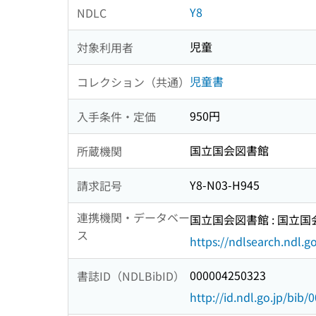
Y8
NDLC
児童
対象利用者
児童書
コレクション（共通）
950円
入手条件・定価
国立国会図書館
所蔵機関
Y8-N03-H945
請求記号
連携機関・データベー
国立国会図書館 : 国立
ス
https://ndlsearch.ndl.go
000004250323
書誌ID（NDLBibID）
http://id.ndl.go.jp/bib