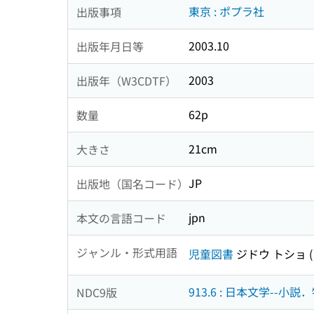
東京 : ポプラ社
出版事項
2003.10
出版年月日等
2003
出版年（W3CDTF）
62p
数量
21cm
大きさ
JP
出版地（国名コード）
jpn
本文の言語コード
ジャンル・形式用語
児童図書
ジドウ トショ
913.6 : 日本文学--小説
NDC9版