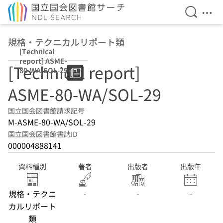
検索を開
メニ
本文へ移動
規格・テクニカルリポート類
[Technical
report] ASME-
[Technical report]
80-WA/SOL-29
ASME-80-WA/SOL-29
国立国会図書館請求記号
M-ASME-80-WA/SOL-29
国立国会図書館書誌ID
000004888141
資料種別
著者
出版者
出版年
規格・テクニ
-
-
-
カルリポート
類