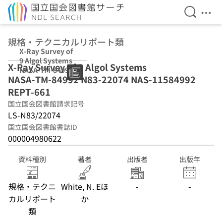
検索を開
メニ
本文へ移動
規格・テクニカルリポート類
X-Ray Survey of
9 Algol Systems
X-Ray Survey of 9 Algol Systems
NASA-TM-84992
NASA-TM-84992 N83-22074 NAS-11584992
N83-22074 NAS-
11584992 REPT-
REPT-661
661
国立国会図書館請求記号
LS-N83/22074
国立国会図書館書誌ID
000004980622
資料種別
著者
出版者
出版年
規格・テクニ
White, N. Eほ
-
-
カルリポート
か
類