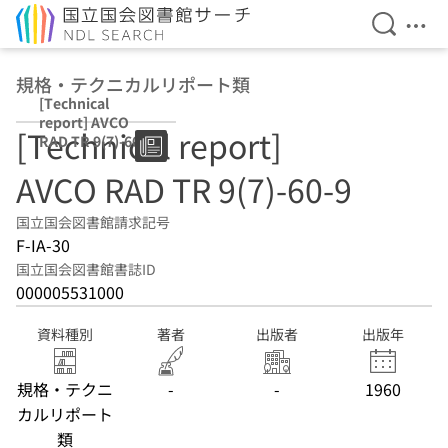
検索を開
メニ
本文へ移動
規格・テクニカルリポート類
[Technical
report] AVCO
[Technical report]
RAD TR 9(7)-60-9
AVCO RAD TR 9(7)-60-9
国立国会図書館請求記号
F-IA-30
国立国会図書館書誌ID
000005531000
資料種別
著者
出版者
出版年
規格・テクニ
-
-
1960
カルリポート
類