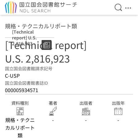
検索を開
メニ
本文へ移動
規格・テクニカルリポート類
[Technical
report] U.S.
[Technical report]
2,816,923
U.S. 2,816,923
国立国会図書館請求記号
C-USP
国立国会図書館書誌ID
000005934571
資料種別
著者
出版者
出版年
規格・テクニ
-
-
-
カルリポート
類