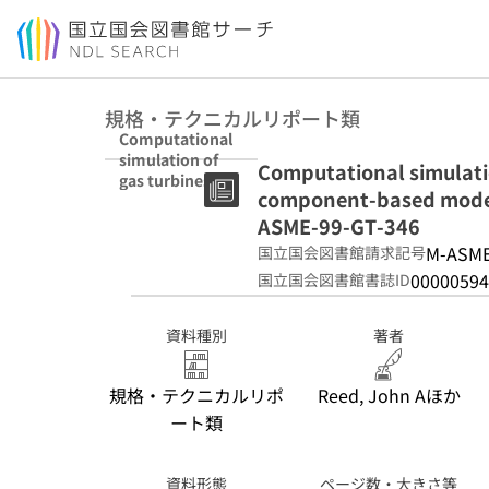
本文へ移動
規格・テクニカルリポート類
Computational
simulation of
Computational simulatio
gas turbines.
component-based mode
part 1:
foundations of
ASME-99-GT-346
component-
M-ASME
国立国会図書館請求記号
based models
00000594
国立国会図書館書誌ID
ASME-99-GT-346
資料種別
著者
規格・テクニカルリポ
Reed, John Aほか
ート類
資料形態
ページ数・大きさ等