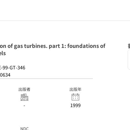
n of gas turbines. part 1: foundations of
ls
-99-GT-346
0634
出版者
出版年
-
1999
NDC