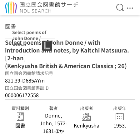
検索を開
メニ
本文へ移動
図書
Select poems of
John Donne /
Select poems of John Donne / with
with
introduction and notes, by Kaitchi Matsuura.
introduction
and notes, by
[2-han]
Kaitchi
(Kenkyusha British & American Classics ; 26)
Matsuura. [2-
国立国会図書館請求記号
han]
(Kenkyusha
821.39-D685AYm
British &
国立国会図書館書誌ID
American
000006172558
Classics ; 26)
資料種別
著者
出版者
出版年
Donne,
John, 1572-
図書
Kenkyusha
1953.
1631ほか