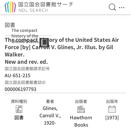
検索を開
メニ
本文へ移動
図書
The compact
history of the
The compact history of the United States Air
United States
Force [by] Carroll V. Glines, Jr. Illus. by Gil
Air Force [by]
Carroll V. Glines,
Walker.
Jr. Illus. by Gil
New and rev. ed.
Walker. New and
国立国会図書館請求記号
rev. ed.
AU-651-215
国立国会図書館書誌ID
000006197793
資料種別
著者
出版者
出版年
Glines,
Carroll V.,
図書
Hawthorn
[1973]
1920-
Books