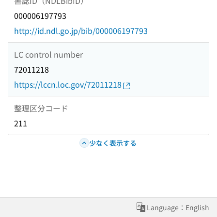
書誌ID（NDLBibID）
000006197793
http://id.ndl.go.jp/bib/000006197793
LC control number
72011218
https://lccn.loc.gov/72011218
整理区分コード
211
少なく表示する
Language：English