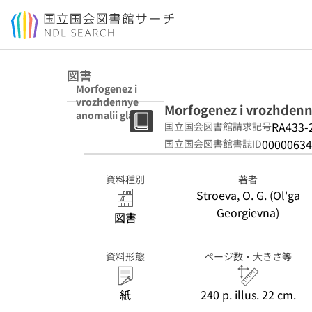
本文へ移動
図書
Morfogenez i
vrozhdennye
Morfogenez i vrozhdenn
anomalii glaza
RA433-
国立国会図書館請求記号
mlekopitaiushc
hikh.
00000634
国立国会図書館書誌ID
資料種別
著者
Stroeva, O. G. (Ol'ga
Georgievna)
図書
資料形態
ページ数・大きさ等
紙
240 p. illus. 22 cm.