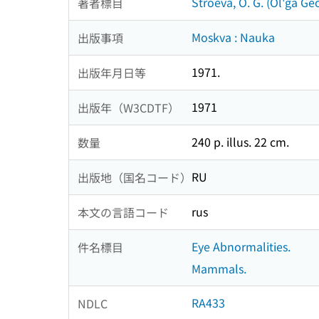
Stroeva, O. G. (Ol'ga Ge
著者標目
Moskva : Nauka
出版事項
1971.
出版年月日等
1971
出版年（W3CDTF）
240 p. illus. 22 cm.
数量
RU
出版地（国名コード）
rus
本文の言語コード
Eye Abnormalities.
件名標目
Mammals.
RA433
NDLC