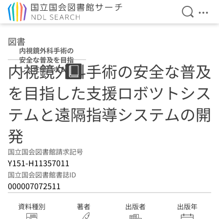
検索を開
メニ
本文へ移動
図書
内視鏡外科手術の
安全な普及を目指
内視鏡外科手術の安全な普及
した支援ロボツト
システムと遠隔指
を目指した支援ロボツトシス
導システムの開発
テムと遠隔指導システムの開
発
国立国会図書館請求記号
Y151-H11357011
国立国会図書館書誌ID
000007072511
資料種別
著者
出版者
出版年