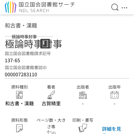
検索を開
メニ
本文へ移動
和古書・漢籍
極論時事封事
極論時事封事
国立国会図書館請求記号
137-65
国立国会図書館書誌ID
000007283110
資料種別
著者
出版者
出版年
和古書・漢籍
古賀精里
-
-
資料形態
ページ数・大き
印刷・書写
さ等
詳細を見