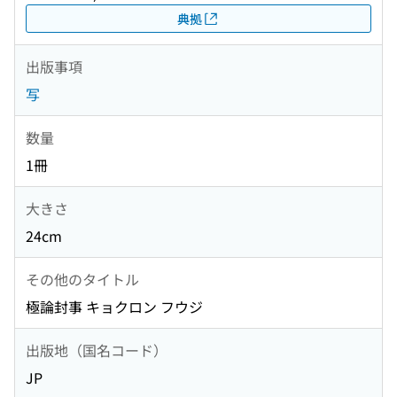
典拠
出版事項
写
数量
1冊
大きさ
24cm
その他のタイトル
極論封事 キョクロン フウジ
出版地（国名コード）
JP